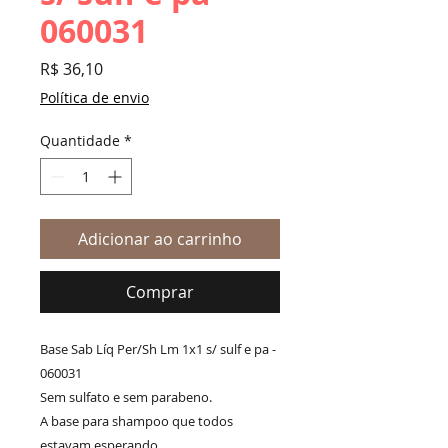
060031
Preço
R$ 36,10
Política de envio
Quantidade
*
Adicionar ao carrinho
Comprar
Base Sab Líq Per/Sh Lm 1x1 s/ sulf e pa -
060031
Sem sulfato e sem parabeno.
A base para shampoo que todos
estavam esperando.