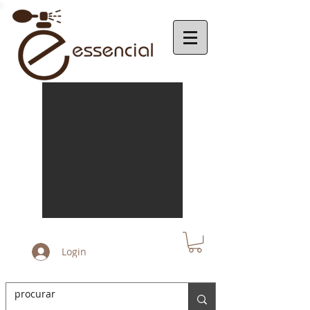
Login