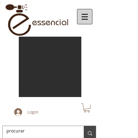
Login