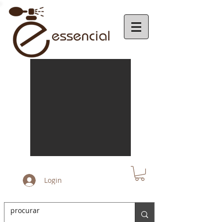
Login