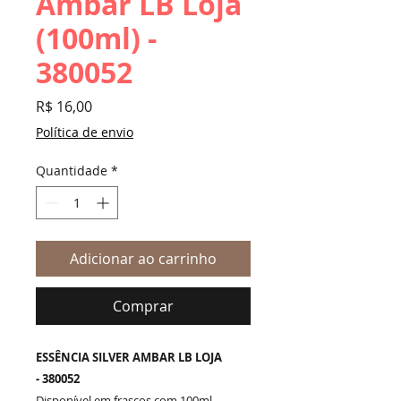
Ambar LB Loja
(100ml) -
380052
Preço
R$ 16,00
Política de envio
Quantidade
*
Adicionar ao carrinho
Comprar
ESSÊNCIA SILVER AMBAR LB LOJA
- 380052
Disponível em frascos com 100ml