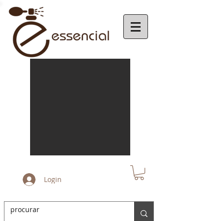
Login