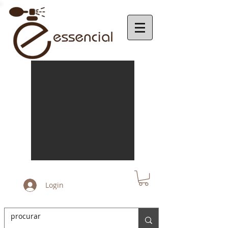
Login