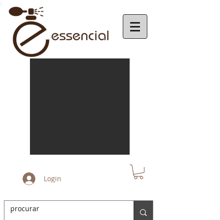
Login