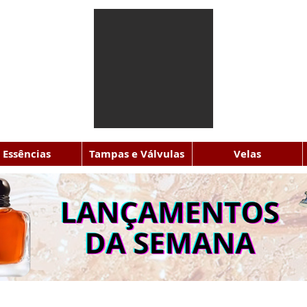
Essências
Tampas e Válvulas
Velas