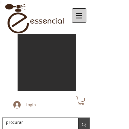
Login