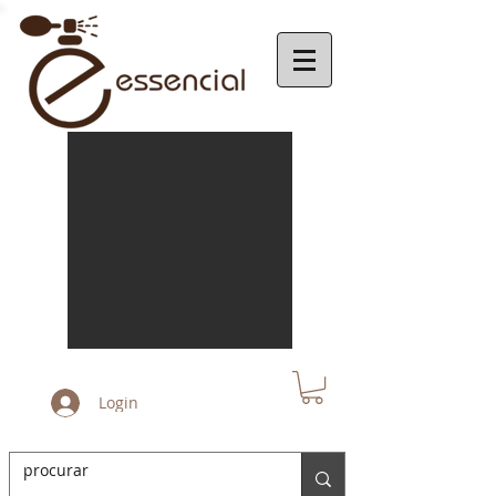
Login