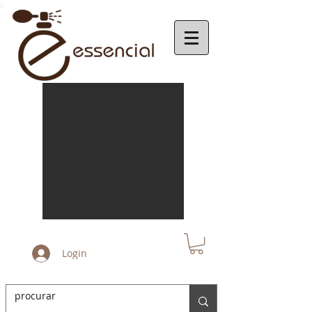
Login