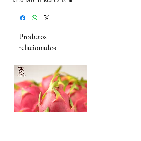
Disponível em frascos de 100 ml
Produtos
relacionados
Lançamento