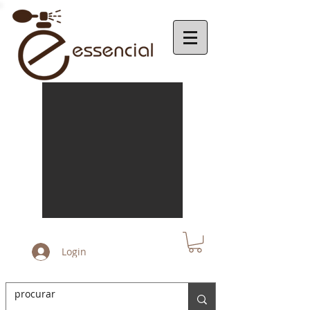
Login