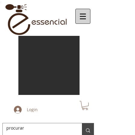
Login