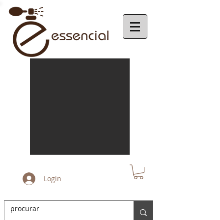
Login