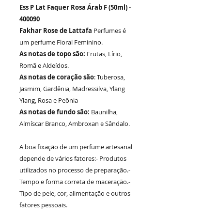
Ess P Lat Faquer Rosa Árab F (50ml) -
400090
Fakhar Rose de Lattafa
Perfumes é
um perfume Floral Feminino.
As notas de topo são:
Frutas, Lírio,
Romã e Aldeídos.
As notas de coração são
: Tuberosa,
Jasmim, Gardênia, Madressilva, Ylang
Ylang, Rosa e Peônia
As notas de fundo são:
Baunilha,
Almíscar Branco, Ambroxan e Sândalo.
A boa fixação de um perfume artesanal
depende de vários fatores:- Produtos
utilizados no processo de preparação.-
Tempo e forma correta de maceração.-
Tipo de pele, cor, alimentação e outros
fatores pessoais.