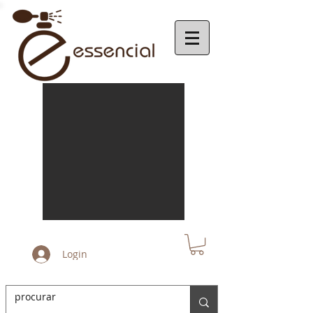
Login