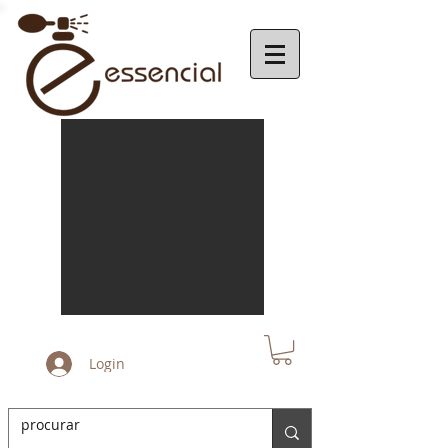
Login