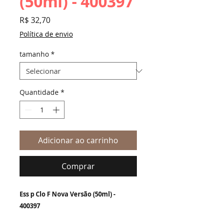
(50ml) - 400397
Preço
R$ 32,70
Política de envio
tamanho
*
Quantidade
*
Adicionar ao carrinho
Comprar
Ess p Clo F Nova Versão (50ml) -
400397