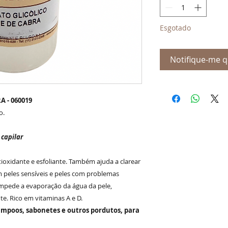
Esgotado
Notifique-me q
A - 060019
o.
 capilar
tioxidante e esfoliante. Também ajuda a clarear
em peles sensíveis e peles com problemas
Impede a evaporação da água da pele,
e. Rico em vitaminas A e D.
ampoos, sabonetes e outros pordutos, para