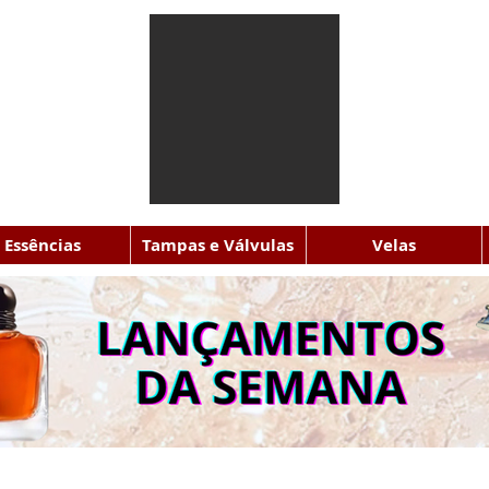
Essências
Tampas e Válvulas
Velas