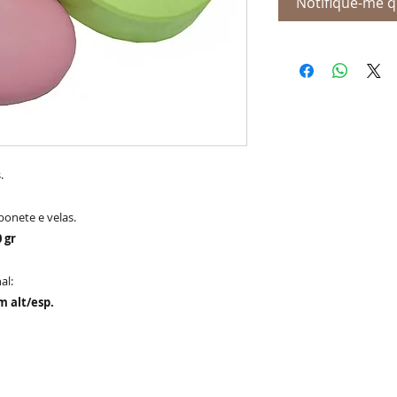
Notifique-me q
.
bonete e velas.
0
gr
al:
m alt/esp.