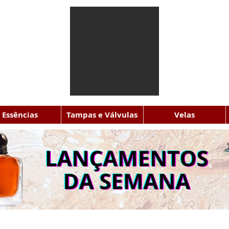
Essências
Tampas e Válvulas
Velas