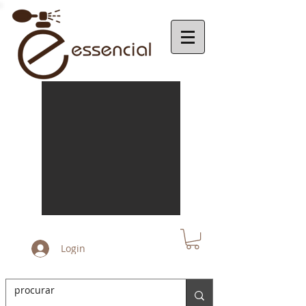
Login