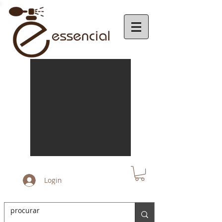
Login