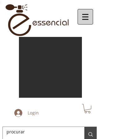
Login