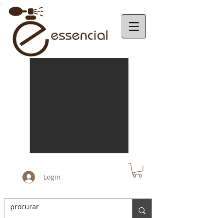
Login