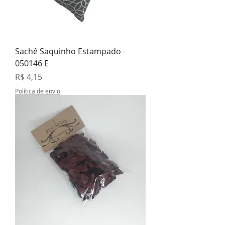
Sachê Saquinho Estampado -
050146 E
Preço
R$ 4,15
Política de envio