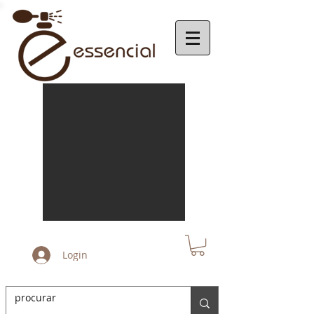
Login