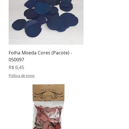
Folha Moeda Cores (Pacote) -
050097
Preço
R$ 6,45
Política de envio