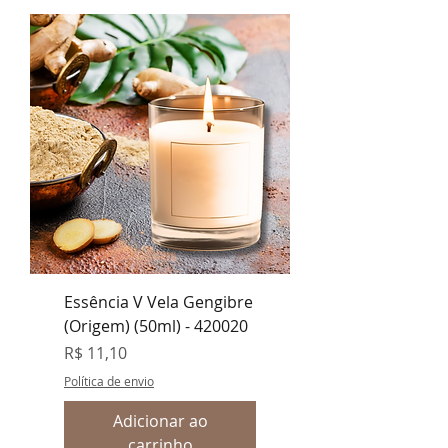
Essência V Vela Gengibre
(Origem) (50ml) - 420020
Preço
R$ 11,10
Política de envio
Adicionar ao
carrinho