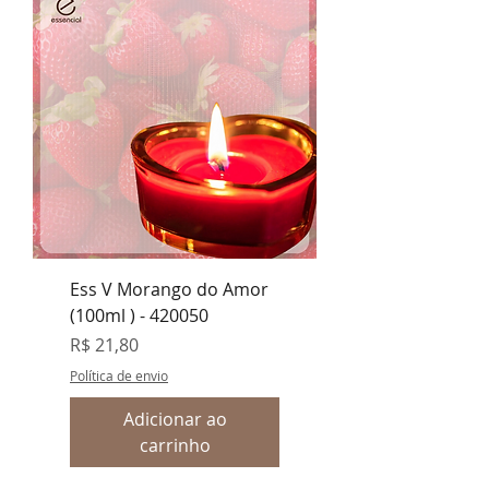
Ess V Morango do Amor
(100ml ) - 420050
Preço
R$ 21,80
Política de envio
Adicionar ao
carrinho