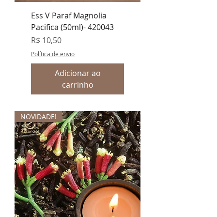
Ess V Paraf Magnolia
Pacifica (50ml)- 420043
Preço
R$ 10,50
Política de envio
Adicionar ao
carrinho
NOVIDADE!