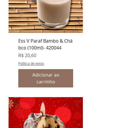
Ess V Paraf Bambo & Chá
bco (100ml)- 420044
Preço
R$ 20,60
Política de envio
Adicionar ao
carrinho