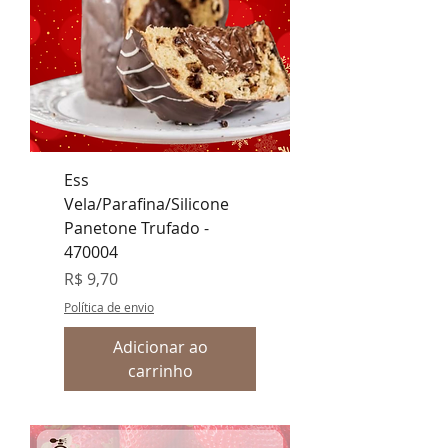
Ess
Vela/Parafina/Silicone
Panetone Trufado -
470004
Preço
R$ 9,70
Política de envio
Adicionar ao
carrinho