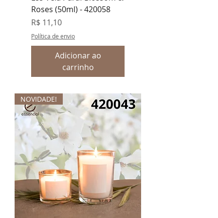
Roses (50ml) - 420058
Preço
R$ 11,10
Política de envio
Adicionar ao
carrinho
NOVIDADE!