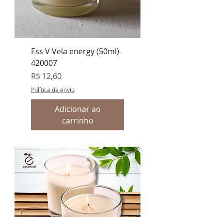
Ess V Vela energy (50ml)-
420007
Preço
R$ 12,60
Política de envio
Adicionar ao
carrinho