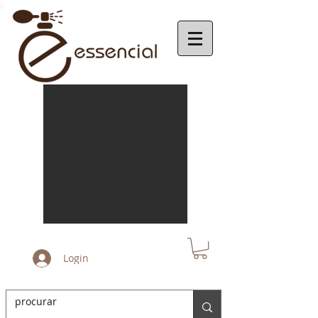
Login