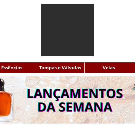
Essências
Tampas e Válvulas
Velas