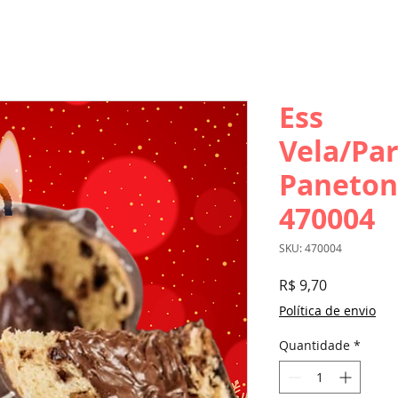
Ess
Vela/Par
Paneton
470004
SKU: 470004
Preço
R$ 9,70
Política de envio
Quantidade
*