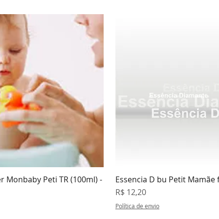
er Monbaby Peti TR (100ml) -
Essencia D bu Petit Mamãe f
isualização rápida
Visualização rápi
Preço
R$ 12,20
Política de envio