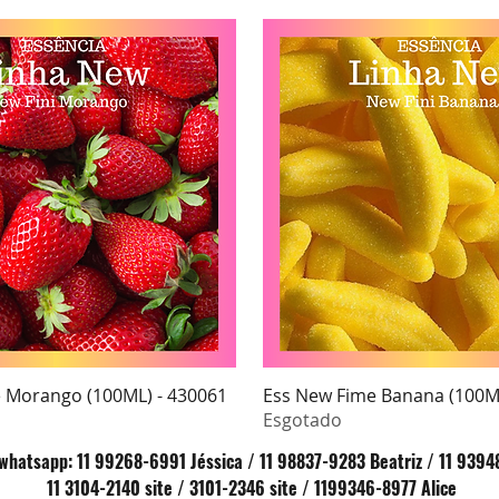
 Morango (100ML) - 430061
Ess New Fime Banana (100ML
isualização rápida
Visualização rápi
Esgotado
whatsapp: 11 99268-6991 Jéssica / 11 98837-9283 Beatriz / 11 9394
11 3104-2140 site / 3101-2346 site / 1199346-8977 Alice