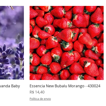
avanda Baby
Essencia New Bubalu Morango - 430024
da
Visualização rápida
Preço
R$ 14,40
Política de envio