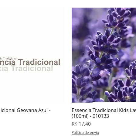
icional Geovana Azul -
Essencia Tradicional Kids L
isualização rápida
Visualização rápi
(100ml) - 010133
Preço
R$ 17,40
Política de envio