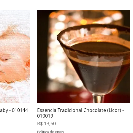
aby - 010144
Essencia Tradicional Chocolate (Licor) -
da
Visualização rápida
010019
Preço
R$ 13,60
Política de envio