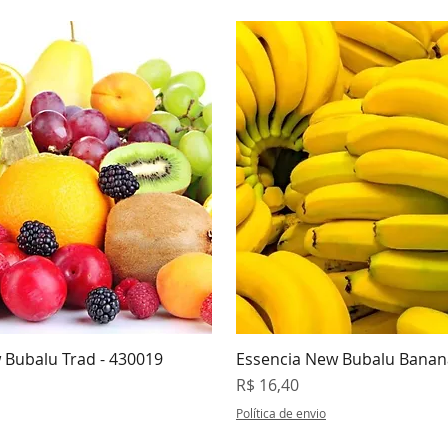
 Bubalu Trad - 430019
Essencia New Bubalu Banan
isualização rápida
Visualização rápi
Preço
R$ 16,40
Política de envio