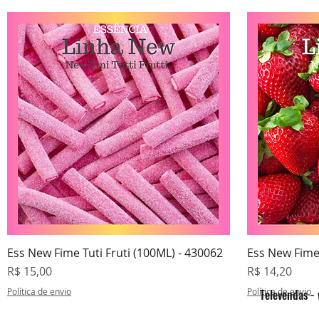
Ess New Fime Tuti Fruti (100ML) - 430062
Ess New Fime
Visualização rápida
V
Preço
Preço
R$ 15,00
R$ 14,20
Política de envio
Política de envio
Televendas -