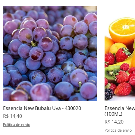
Essencia New Bubalu Uva - 430020
Essencia New
Visualização rápida
V
(100ML)
Preço
R$ 14,40
Preço
R$ 14,20
Política de envio
Política de envio