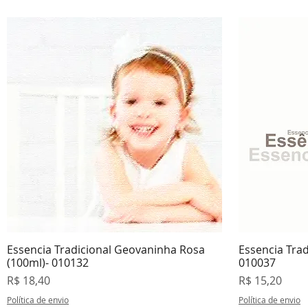
Essencia Tradicional Geovaninha Rosa
Essencia Trad
Visualização rápida
V
(100ml)- 010132
010037
Preço
Preço
R$ 18,40
R$ 15,20
Política de envio
Política de envio