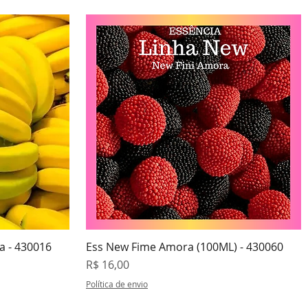
a - 430016
Ess New Fime Amora (100ML) - 430060
da
Visualização rápida
Preço
R$ 16,00
Política de envio