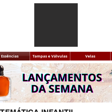
Essências
Tampas e Válvulas
Velas