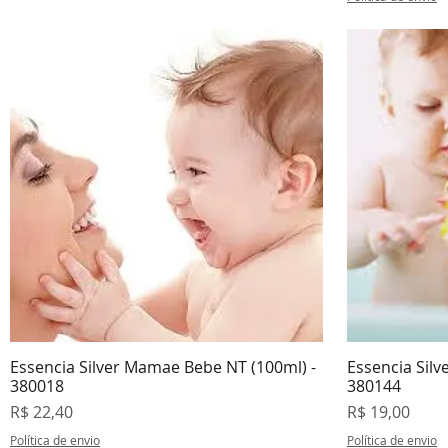
Essencia Silver Mamae Bebe NT (100ml) -
Essencia Silv
Visualização rápida
V
380018
380144
Preço
Preço
R$ 22,40
R$ 19,00
Política de envio
Política de envio