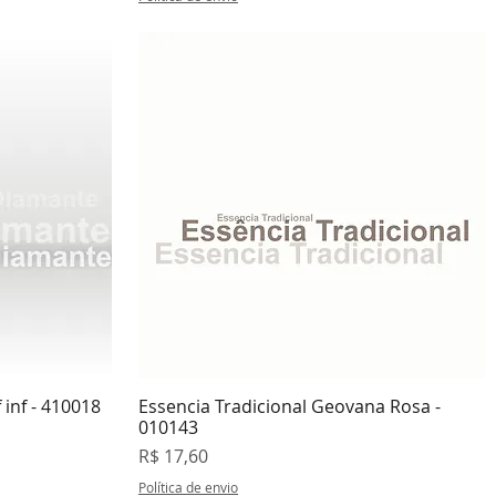
 inf - 410018
Essencia Tradicional Geovana Rosa -
da
Visualização rápida
010143
Preço
R$ 17,60
Política de envio