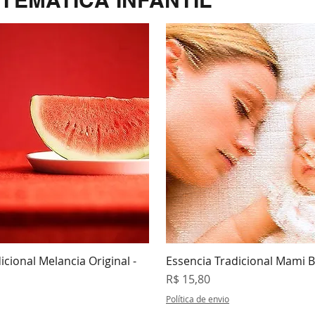
TEMÁTICA INFANTIL
icional Melancia Original -
Essencia Tradicional Mami B
isualização rápida
Visualização rápi
Preço
R$ 15,80
Política de envio