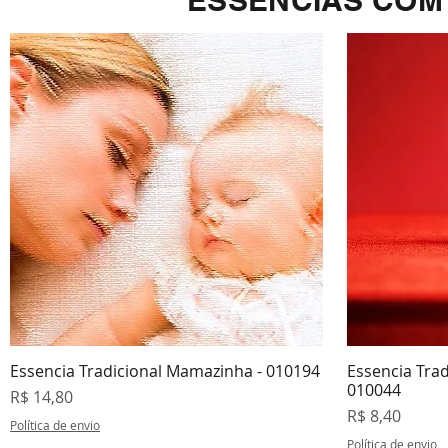
ESSÊNCIAS COM 
Essencia Tradicional Mamazinha - 010194
Essencia Trad
Visualização rápida
V
010044
Preço
R$ 14,80
Preço
R$ 8,40
Política de envio
Política de envio