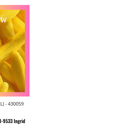
) - 430059
da
8-9533 Ingrid