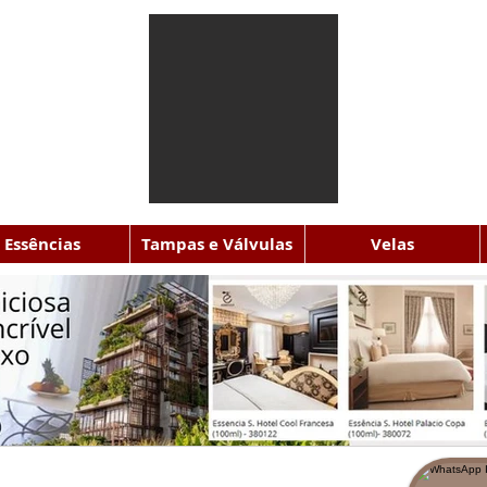
Essências
Tampas e Válvulas
Velas