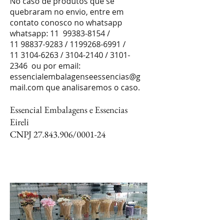
No caso de produtos que se
quebraram no envio, entre em
contato conosco no whatsapp
whatsapp: 11
99383-8154
/
11 98837-9283
/
1199268-6991
/
11 3104-6263
/
3104-2140
/
3101-
2346
ou por email:
essencialembalagenseessencias@g
mail.com
que analisaremos o caso.
Essencial Embalagens e Essencias
Eireli
CNPJ
27.843.906
/0001-24