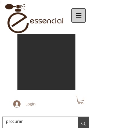
Login