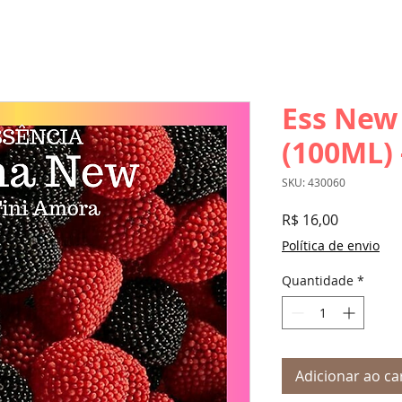
Ess New
(100ML) 
SKU: 430060
Preço
R$ 16,00
Política de envio
Quantidade
*
Adicionar ao ca