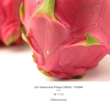
Ess Tradicional Pitaya (100ml) - 010094
Visualização rápida
Preço
R$ 17,20
Política de envio