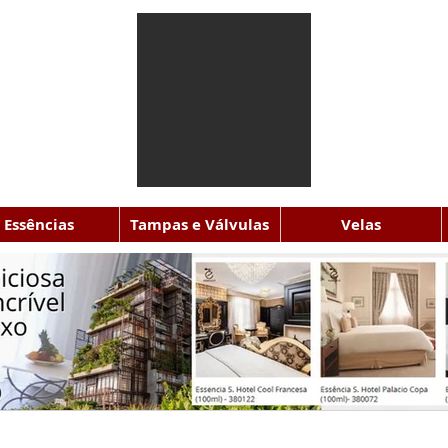
Essências
Tampas e Válvulas
Velas