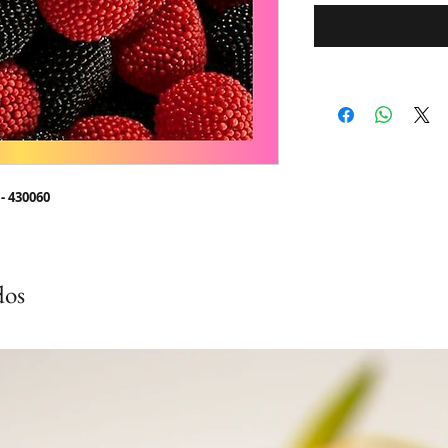
- 430060
dos