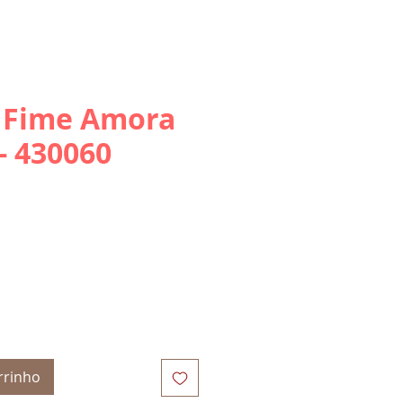
 Fime Amora
- 430060
rrinho