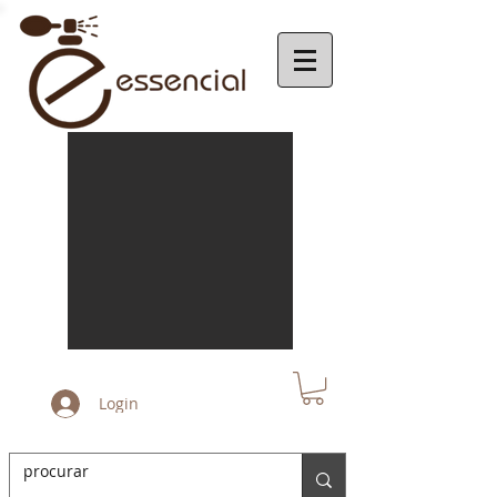
Login