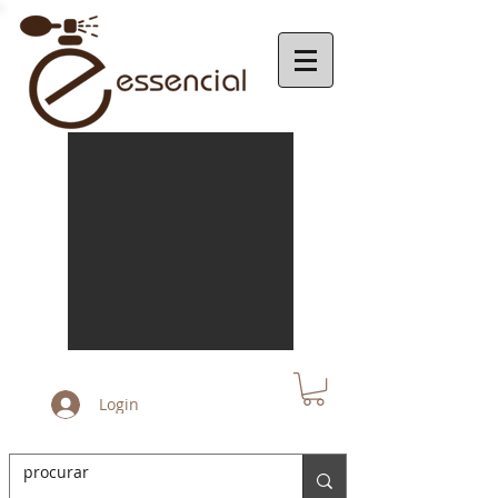
Login