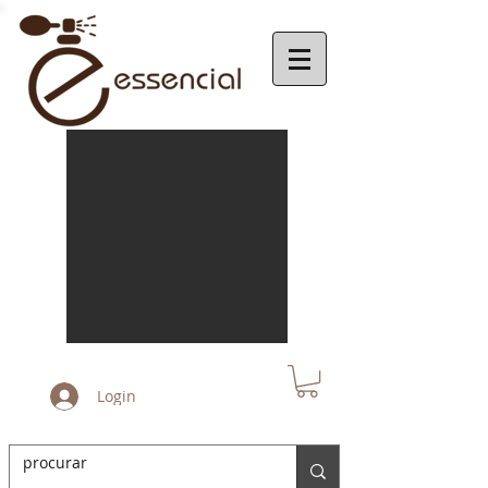
Login