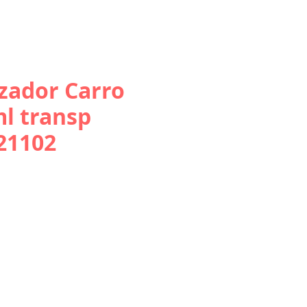
zador Carro
l transp
221102