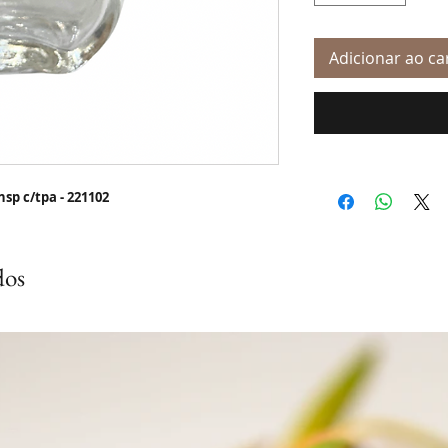
Adicionar ao ca
sp c/tpa - 221102
dos