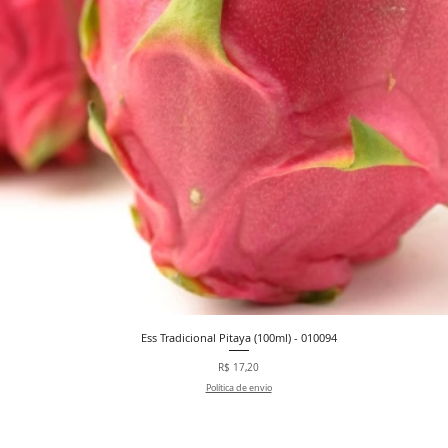
Ess Tradicional Pitaya (100ml) - 010094
Visualização rápida
Preço
R$ 17,20
Política de envio