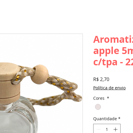
Aromati
apple 5m
c/tpa - 
Preço
R$ 2,70
Política de envio
Cores
*
Quantidade
*