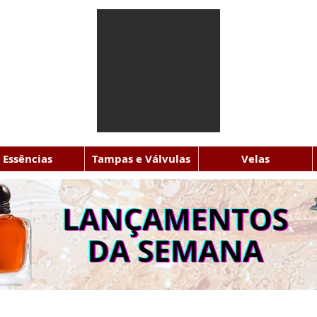
Essências
Tampas e Válvulas
Velas