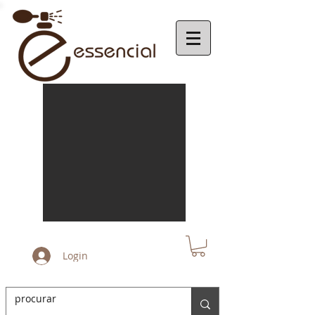
Login