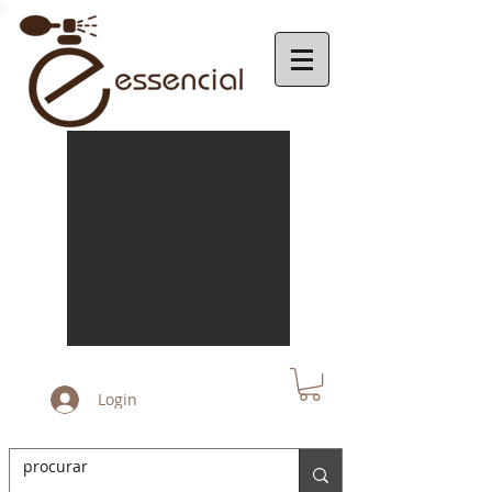
Login