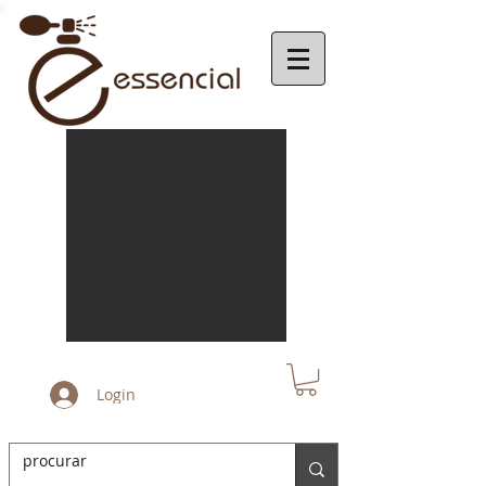
Login