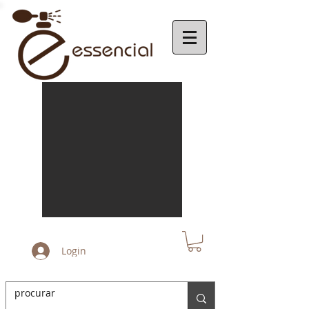
Login