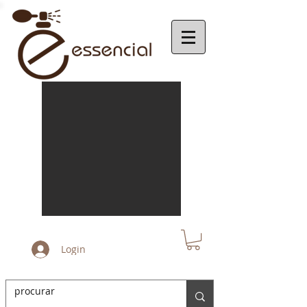
Login