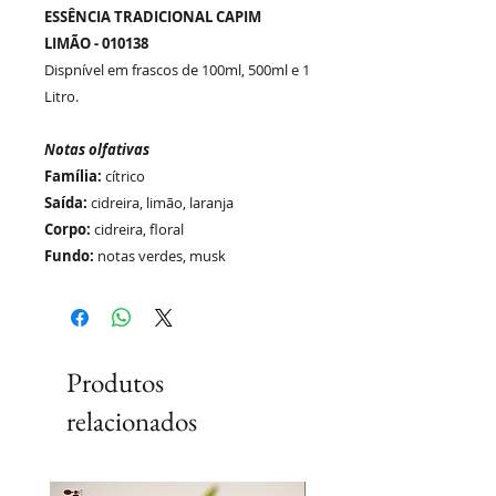
ESSÊNCIA TRADICIONAL CAPIM
LIMÃO - 010138
Dispnível em frascos de 100ml, 500ml e 1
Litro.
Notas olfativas
Família:
cítrico
Saída:
cidreira, limão, laranja
Corpo:
cidreira, floral
Fundo:
notas verdes, musk
Produtos
relacionados
Lançamento