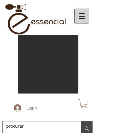
Login