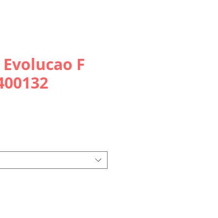
 Evolucao F
 400132