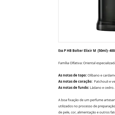
Ess P HB Bolter Elixir M (50ml)- 40
Família Olfativa: Oriental especializa
As notas de topo:
Olíbano e carda
As notas de coração:
Patchouli e ve
As notas de fundo:
Ládano e cedro.
A boa fixação de um perfume artesan
utilizados no processo de preparação
de pele, cor, alimentação e outros fat