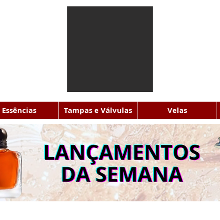
Essências
Tampas e Válvulas
Velas