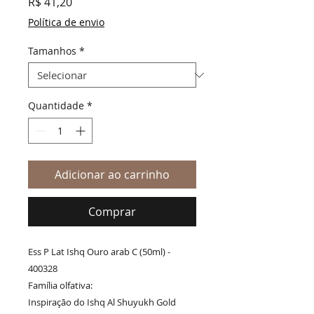
Preço
R$ 41,20
Política de envio
Tamanhos
*
Quantidade
*
Adicionar ao carrinho
Comprar
Ess P Lat Ishq Ouro arab C (50ml) -
400328
Família olfativa:
Inspiração do Ishq Al Shuyukh Gold