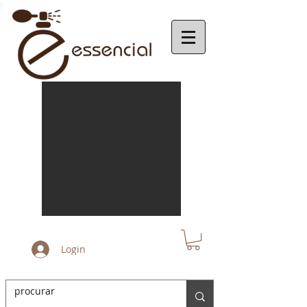
Login