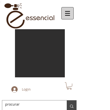
Login