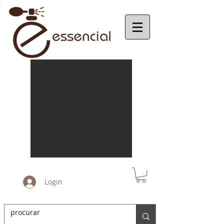
Login