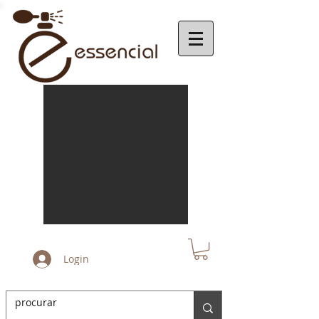
Login