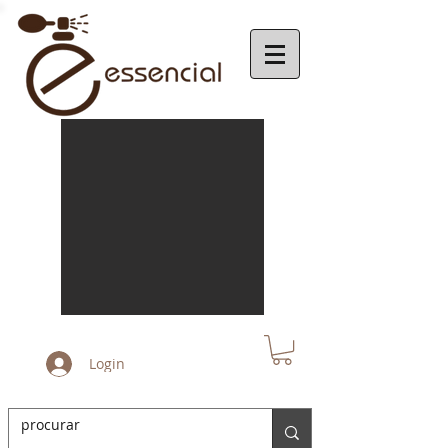
Login