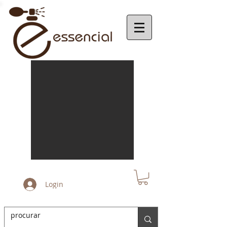
Login