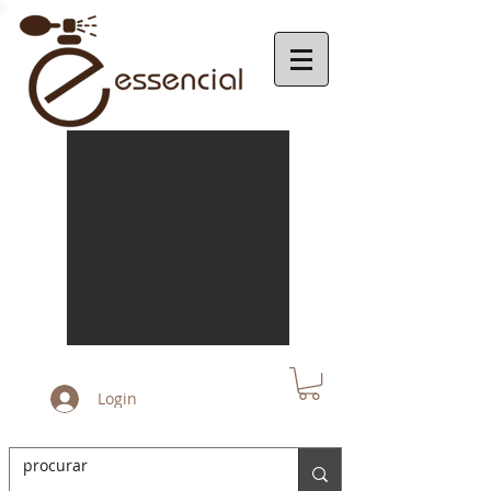
Login