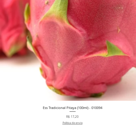
Ess Tradicional Pitaya (100ml) - 010094
Visualização rápida
Preço
R$ 17,20
Política de envio