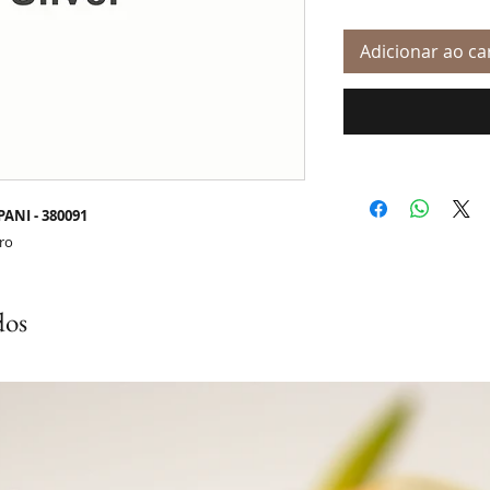
Adicionar ao ca
ANI - 380091
tro
dos