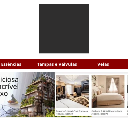
Essências
Tampas e Válvulas
Velas