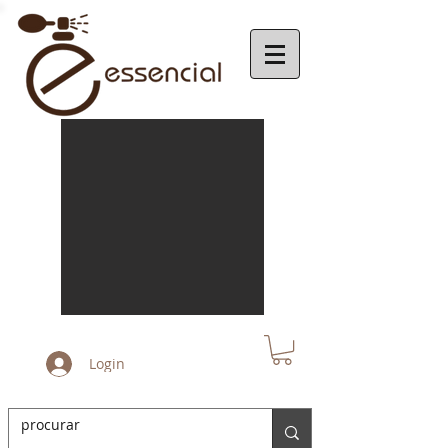
Login