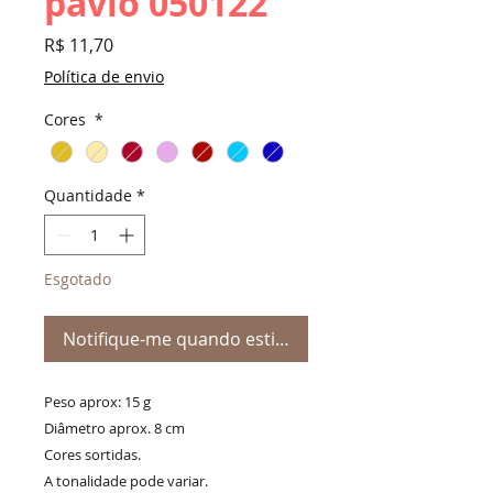
pavio 050122
Preço
R$ 11,70
Política de envio
Cores
*
Quantidade
*
Esgotado
Notifique-me quando estiver disponível
Peso aprox: 15 g
Diâmetro aprox. 8 cm
Cores sortidas.
A tonalidade pode variar.