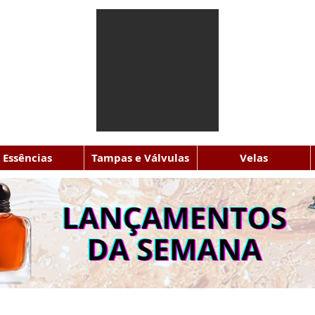
Essências
Tampas e Válvulas
Velas