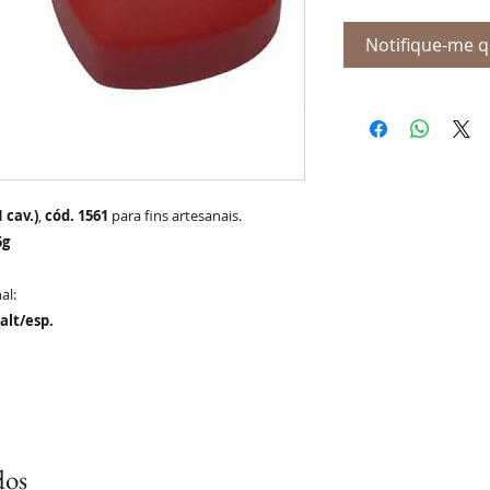
Notifique-me q
 cav.)
,
cód. 1561
para fins artesanais.
5g
al:
alt/esp.
dos